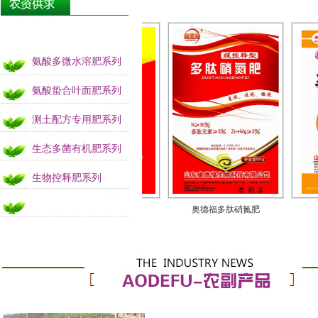
氨酸多微水溶肥系列
氨酸蛰合叶面肥系列
测土配方专用肥系列
生态多菌有机肥系列
生物控释肥系列
51%智膜缓控释肥
奥德福多肽硝氮肥
奥