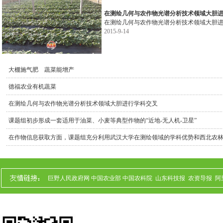
在测绘几何与农作物光谱分析技术领域大胆
在测绘几何与农作物光谱分析技术领域大胆
2015-9-14
黑宝石
黑霸王子
生
大棚施气肥 蔬菜能增产
德福农业有机蔬菜
在测绘几何与农作物光谱分析技术领域大胆进行学科交叉
课题组初步形成一套适用于油菜、小麦等典型作物的“近地-无人机-卫星”
巨野人民政府网
中国农业部
中国农科院
山东科技报
农资导报
阿
.
奥德福营养动力
奥德福棉花专用肥